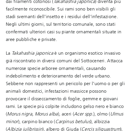
dai filamenti cotonosi (
Takahashia japonica
) diventa più
facilmente riconoscibile. Sui rami sono ben visibili gli
stadi svernanti dell’insetto e i residui dell’infestazione.
Negli ultimi giorni, sul territorio comunale, sono stati
confermati ulteriori casi su piante ornamentali situate in
aree pubbliche e private.
La
Takahashia japonica
è un organismo esotico invasivo
già riscontrato in diversi comuni del Sottoceneri. Attacca
numerose specie arboree ornamentali, causando
indebolimento e deterioramento del verde urbano.
Sebbene non rappresenti un pericolo per l’uomo o per gli
animali domestici, infestazioni massicce possono
provocare il disseccamento di foglie, gemme e giovani
rami. Le specie più colpite includono gelso nero e bianco
(
Morus nigra, Morus alba
), aceri (
Acer spp.
), olmo (
Ulmus
minor
), carpino bianco (
Carpinus betulus
), albizzia
(
Albizia julibrissin
), albero di Giuda (
Cercis siliquastrum
),