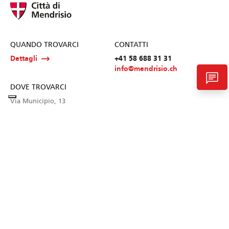
QUANDO TROVARCI
CONTATTI
Dettagli
+41 58 688 31 31
info@mendrisio.ch
chat
DOVE TROVARCI
Via Municipio, 13
CH-6850 Mendrisio
COOKIE
PRIVACY
TERMINI E CONDIZIONI
© Città di Mendrisio 2026, Tutti i Diritti Riservati