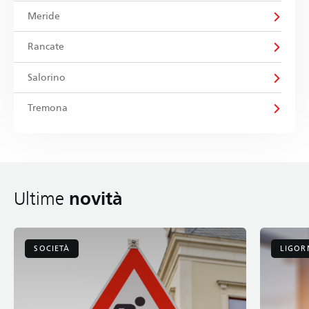
Meride
Rancate
Salorino
Tremona
novità
Ultime
SOCIETÀ
LIGOR