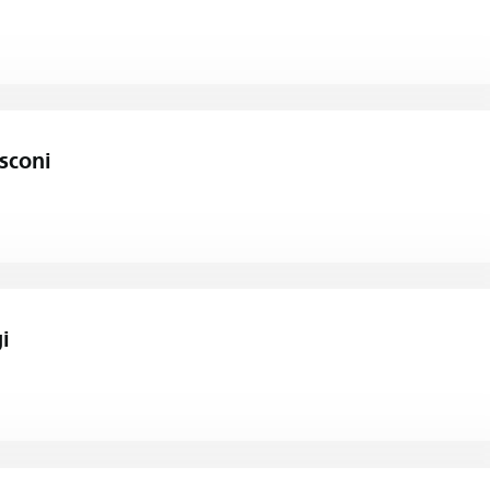
sconi
i