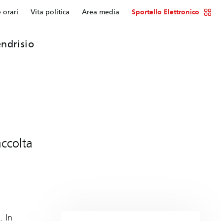
e orari
Vita politica
Area media
Sportello Elettronico
ndrisio
accolta
. In