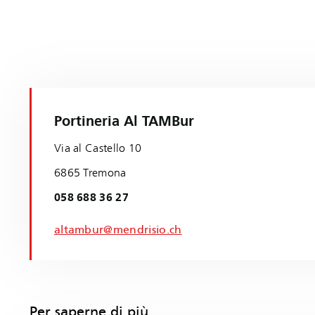
Portineria Al TAMBur
Via al Castello 10
6865 Tremona
058 688 36 27
altambur@mendrisio.ch
Per saperne di più