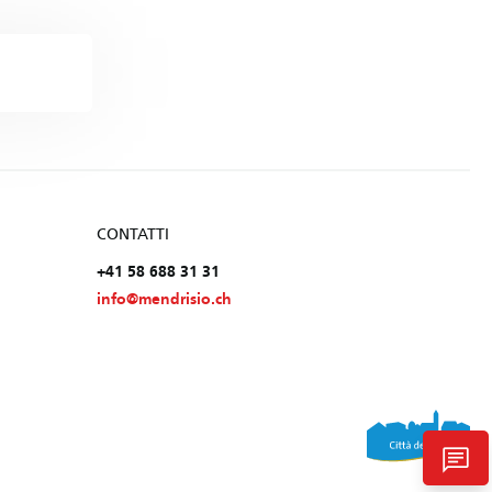
CONTATTI
+41 58 688 31 31
info@mendrisio.ch
chat