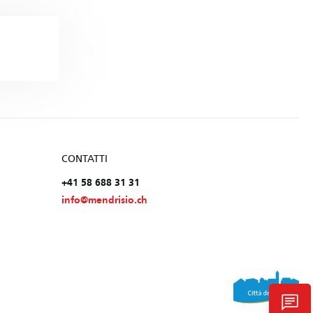
CONTATTI
+41 58 688 31 31
info@mendrisio.ch
chat