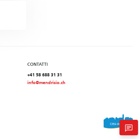
CONTATTI
+41 58 688 31 31
info@mendrisio.ch
chat