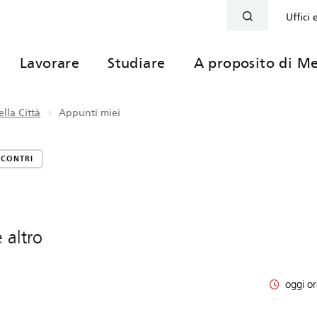
Uffici 
Lavorare
Studiare
A proposito di Me
lla Città
Appunti miei
NCONTRI
 altro
oggi or