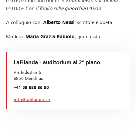
(2016) e i racconti riuniti in
Ritratti levati dall'ombra
(2016) e
Con il foglio sulle ginocchia
(2020).
A colloquio con:
Alberto Nessi
, scrittore e poeta.
Modera:
Maria Grazia Rabiolo
, giornalista.
LaFilanda - auditorium al 2° piano
Via Industria 5
6850 Mendrisio
+41 58 688 36 80
info@lafilanda.ch