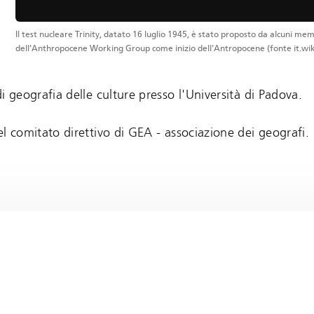
Il test nucleare Trinity, datato 16 luglio 1945, è stato proposto da alcuni mem
dell'Anthropocene Working Group come inizio dell'Antropocene (fonte it.wik
i geografia delle culture presso l'Università di Padova.
 comitato direttivo di GEA - associazione dei geografi.