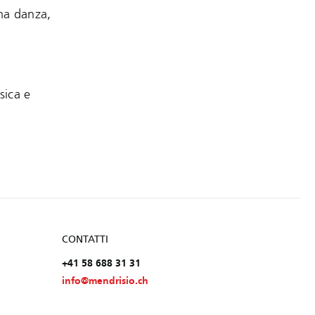
ma danza,
sica e
CONTATTI
+41 58 688 31 31
info@mendrisio.ch