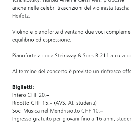
Tchaikovsky, Harold Arlen e Gershwin, proposte
anche nelle celebri trascrizioni del violinista Jascha
Heifetz.
Violino e pianoforte diventano due voci complement
equilibrio ed espressione.
Pianoforte a coda Steinway & Sons B 211 a cura de
Al termine del concerto è previsto un rinfresco off
Biglietti:
Intero CHF 20.–
Ridotto CHF 15.– (AVS, AI, studenti)
Soci Musica nel Mendrisiotto CHF 10.–
Ingresso gratuito per giovani fino a 16 anni, stude