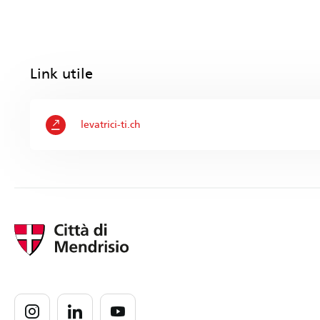
Link utile
levatrici-ti.ch