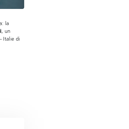
: la
i
, un
Italie di