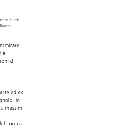
tteris Zürich
Raetz /
 ammirare
z è
ioni di
.
'arte ed ex
gnolo. In
iù massimi
del corpus