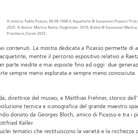
A sinistra: Pablo Picasso, 06.08.1968 II, Aquaforte © Succession Picasso / ProLi
2025. A destra: Markus Raetz, Flugkörper, 2016, Bulino © Succession Markus 
ProLitteris Zürich 2025.
ei contenuti. La mostra dedicata a Picasso permette di
 acquetinte, mentre il percorso espositivo relativo a Raet
ran parte inedite e mai esposte fino ad oggi: due generaz
n’arte sempre meno esplorata e sempre meno conosciuta
a, direttrice del museo, e Matthias Frehner, storico dell
voluzione tecnica e iconografica del grande maestro spa
ondo donato da Georges Bloch, amico di Picasso e tra i p
ttfried Keller.
clei tematici che restituiscono la varietà e la ricchezza 