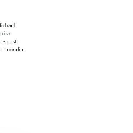
Michael
ncisa
i esposte
ano mondi e