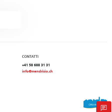
CONTATTI
+41 58 688 31 31
info@mendrisio.ch
chat