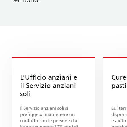
L’Ufficio anziani e
Cure
il Servizio anziani
pasti
soli
Il Servizio anziani soli si
Sul ter
prefigge di mantenere un
disponi
contatto con le persone che
e aiuto 
hanno superato i 70 anni di
nonché 