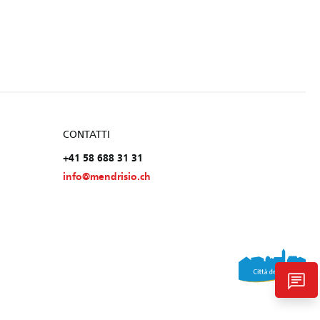
CONTATTI
+41 58 688 31 31
info@mendrisio.ch
chat