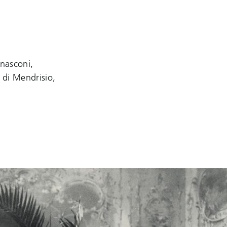
rnasconi,
à di Mendrisio,