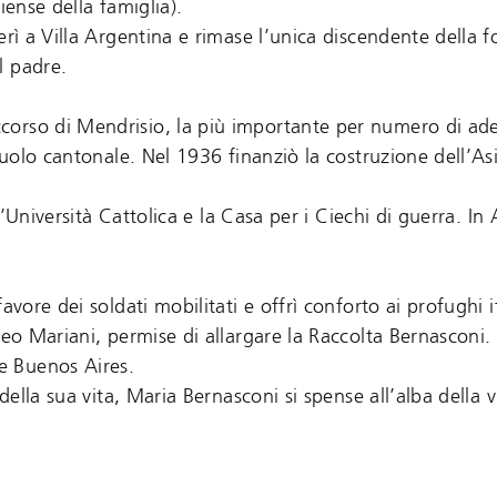
iense della famiglia).
erì a Villa Argentina e rimase l’unica discendente della f
l padre.
orso di Mendrisio, la più importante per numero di ade
suolo cantonale. Nel 1936 finanziò la costruzione dell’As
l’Università Cattolica e la Casa per i Ciechi di guerra. In
vore dei soldati mobilitati e offrì conforto ai profughi it
peo Mariani, permise di allargare la Raccolta Bernasconi.
e Buenos Aires.
della sua vita, Maria Bernasconi si spense all’alba della vi