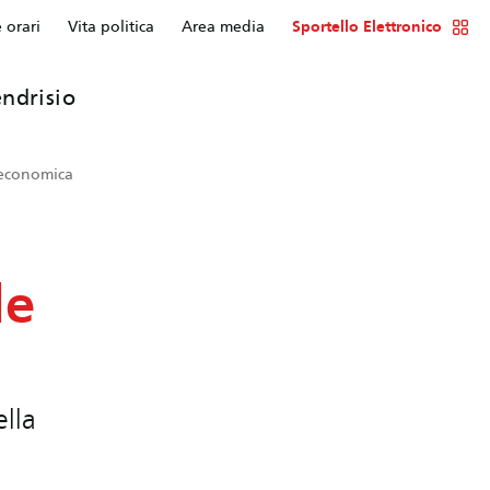
e orari
Vita politica
Area media
Sportello Elettronico
ndrisio
a economica
le
ella