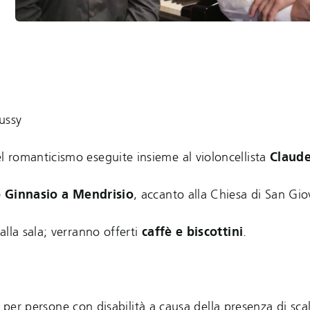
ussy
 romanticismo eseguite insieme al violoncellista
Claude
o Ginnasio a Mendrisio
, accanto alla Chiesa di San Gio
alla sala; verranno offerti
caffè e biscottini
.
so per persone con disabilità a causa della presenza di sca