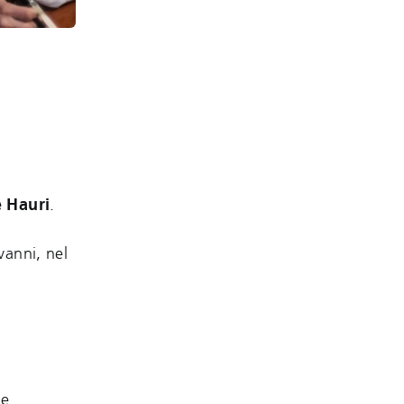
 Hauri
.
vanni, nel
le.