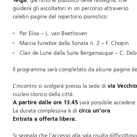
Teqja
, già noto al pubblico della rassegna, che
guiderà gli ascoltatori in un percorso attraverso
celebri pagine del repertorio pianistico:
Per Elisa – L. van Beethoven
Marcia funebre dalla Sonata n. 2 – F. Chopin
Clair de Lune dalla Suite Bergamasque – C. Deb
Il programma sarà completato da alcune pagine del
L’incontro si svolgerà presso la sede di
via Vecchi
nucleo storico della città.
A partire dalle ore 13.45
sarà possibile accedere 
La durata complessiva è di
circa un’ora
.
Entrata a offerta libera.
Si segnala che l’accesso alla sala risulta difficolto