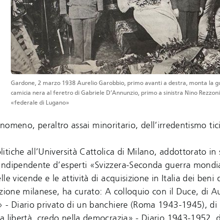
Gardone, 2 marzo 1938 Aurelio Garobbio, primo avanti a destra, monta la gu
camicia nera al feretro di Gabriele D’Annunzio, primo a sinistra Nino Rezzonic
«federale di Lugano»
 fenomeno, peraltro assai minoritario, dell’irredentismo tic
litiche all’Università Cattolica di Milano, addottorato in 
 indipendente d’esperti «Svizzera-Seconda guerra mondi
 vicende e le attività di acquisizione in Italia dei beni 
zione milanese, ha curato: A colloquio con il Duce, di Au
» - Diario privato di un banchiere (Roma 1943-1945), di
a libertà, credo nella democrazia» - Diario 1943-1952, 