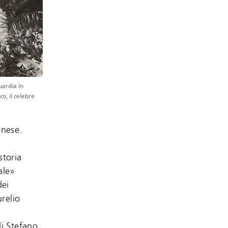
ardia in
o, il celebre
inese.
storia
ale»
dei
relio
di Stefano