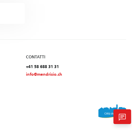
CONTATTI
+41 58 688 31 31
info@mendrisio.ch
chat