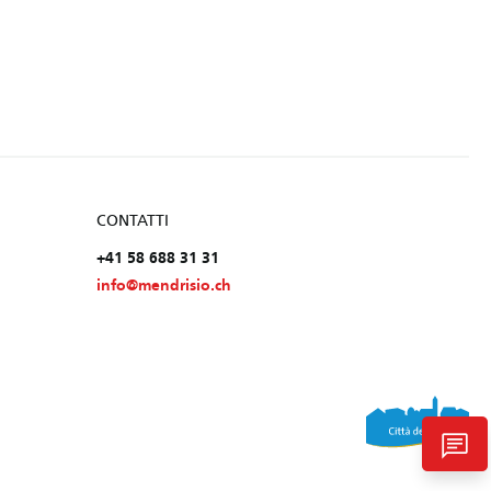
CONTATTI
+41 58 688 31 31
info@mendrisio.ch
chat