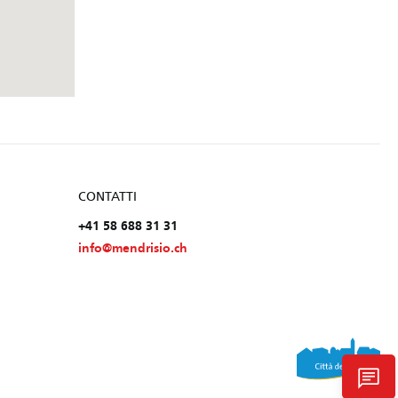
CONTATTI
+41 58 688 31 31
info@mendrisio.ch
chat