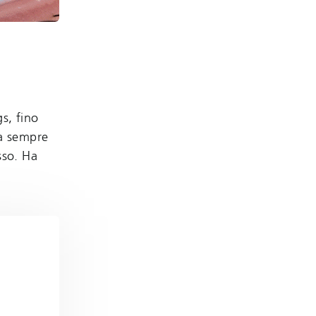
gs, fino
ha sempre
sso. Ha