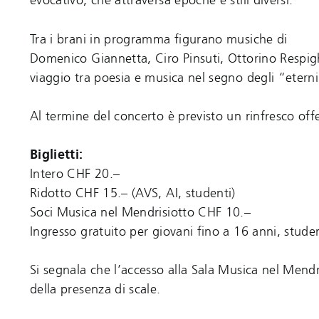
evocativo, che attraversa epoche e stili diversi.
Tra i brani in programma figurano musiche di
Domenico Giannetta, Ciro Pinsuti, Ottorino Respig
viaggio tra poesia e musica nel segno degli “etern
Al termine del concerto è previsto un rinfresco off
Biglietti:
Intero CHF 20.–
Ridotto CHF 15.– (AVS, AI, studenti)
Soci Musica nel Mendrisiotto CHF 10.–
Ingresso gratuito per giovani fino a 16 anni, stude
Si segnala che l’accesso alla Sala Musica nel Mendri
della presenza di scale.