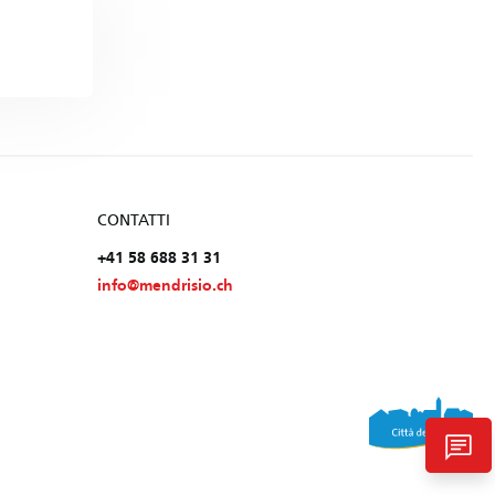
CONTATTI
+41 58 688 31 31
info@mendrisio.ch
chat