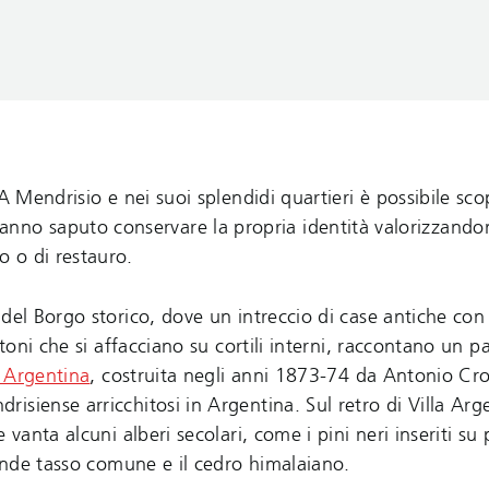
A Mendrisio e nei suoi splendidi quartieri è possibile sco
ali hanno saputo conservare la propria identità valorizzando
 o di restauro.
 del Borgo storico, dove un intreccio di case antiche con 
toni che si affacciano su cortili interni, raccontano un p
a Argentina
, costruita negli anni 1873-74 da Antonio Cr
siense arricchitosi in Argentina. Sul retro di Villa Arge
 vanta alcuni alberi secolari, come i pini neri inseriti su
rande tasso comune e il cedro himalaiano.