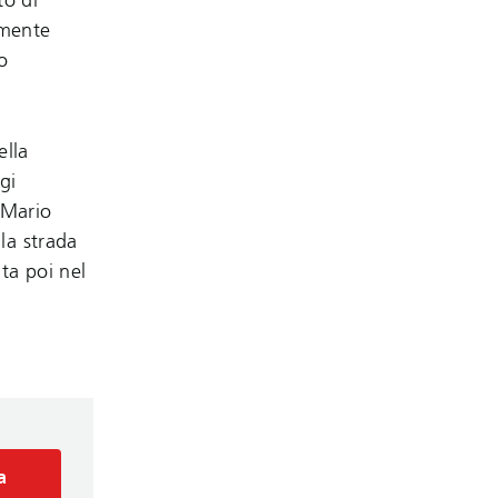
to di
amente
o
ella
gi
i Mario
la strada
ta poi nel
a