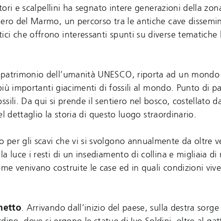
tori e scalpellini ha segnato intere generazioni della zon
iero del Marmo, un percorso tra le antiche cave dissemin
ci che offrono interessanti spunti su diverse tematiche l
 patrimonio dell’umanità UNESCO, riporta ad un mondo
 più importanti giacimenti di fossili al mondo. Punto di p
sili. Da qui si prende il sentiero nel bosco, costellato d
el dettaglio la storia di questo luogo straordinario.
o per gli scavi che vi si svolgono annualmente da oltre v
 luce i resti di un insediamento di collina e migliaia di 
me venivano costruite le case ed in quali condizioni viv
netto
. Arrivando dall’inizio del paese, sulla destra sorg