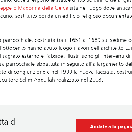
rdino, dove si ergono le statue di Ivo Soldini, oltre al gat
useppe o Madonna della Cerva
sita nel luogo dove antic
urio, sostituito poi da un edificio religioso documentat
a parrocchiale, costruita tra il 1651 al 1689 sul sedime d
’ottocento hanno avuto luogo i lavori dell’architetto Lui
 sagrato esterno e l’abside. Illustri sono gli interventi d
sa parrocchiale abbattuta in seguito all’allargamento del
cato di congiunzione e nel 1999 la nuova facciata, costrui
scultore Selim Abdullah realizzato nel 2008.
ttà di
Andate alla pagin