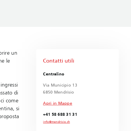
prire un
Contatti utili
ne le
Centralino
ingressi
Via Municipio 13
assato di
6850 Mendrisio
oci come
Apri in Mappe
ntina, si
+41 58 688 31 31
 proposta
info@mendrisio.ch