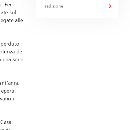
a. Per
Tradizione
ate sul
egate alle
 perduto
artenza del
a una serie
ent’anni.
reperti,
evano i
e Casa