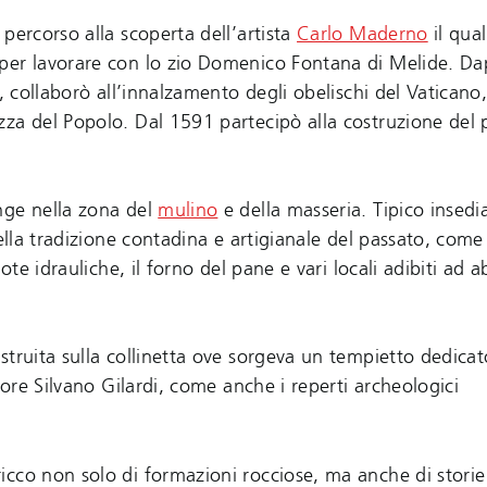
 percorso alla scoperta dell’artista
Carlo Maderno
il qual
 per lavorare con lo zio Domenico Fontana di Melide. D
, collaborò all’innalzamento degli obelischi del Vaticano
za del Popolo. Dal 1591 partecipò alla costruzione del 
unge nella zona del
mulino
e della masseria. Tipico insed
ella tradizione contadina e artigianale del passato, come
te idrauliche, il forno del pane e vari locali adibiti ad a
ostruita sulla collinetta ove sorgeva un tempietto dedica
tore Silvano Gilardi, come anche i reperti archeologici
cco non solo di formazioni rocciose, ma anche di storie 