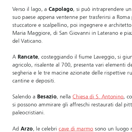
Verso il lago, a
Capolago
, si può intraprendere un
suo paese appena ventenne per trasferirsi a Roma
stuccatore e scalpellino, poi ingegnere e architetto
Maria Maggiore, di San Giovanni in Laterano e piaz
del Vaticano.
A
Rancate
, costeggiando il fiume Laveggio, si gi
agricolo, risalente al 700, presenta vari elementi d
segheria e le tre macine azionate delle rispettive ruo
cantine e depositi.
Salendo a
Besazio
, nella
Chiesa di S. Antonino
, c
si possono ammirare gli affreschi restaurati dal pit
paleocristiani.
Ad
Arzo
, le celebri
cave di marmo
sono un luogo ri