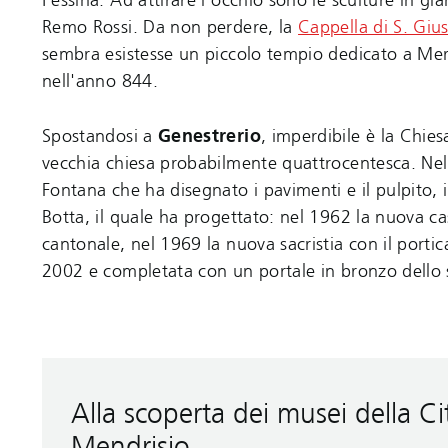
Pessina. Ad attirare l’occhio sono le sculture in gia
Remo Rossi. Da non perdere, la
Cappella di S. Gi
sembra esistesse un piccolo tempio dedicato a Merc
nell'anno 844.
Spostandosi a
Genestrerio
, imperdibile è la Chies
vecchia chiesa probabilmente quattrocentesca. Nell
Fontana che ha disegnato i pavimenti e il pulpito, il
Botta, il quale ha progettato: nel 1962 la nuova ca
cantonale, nel 1969 la nuova sacristia con il porti
2002 e completata con un portale in bronzo dello 
Alla scoperta dei musei della Ci
Mendrisio