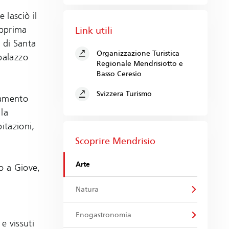
e lasciò il
apprima
Link utili
, di Santa
Organizzazione Turistica
palazzo
Regionale Mendrisiotto e
Basso Ceresio
Svizzera Turismo
iamento
 la
bitazioni,
Scoprire Mendrisio
Arte
to a Giove,
Natura
Enogastronomia
e vissuti