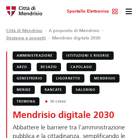
Sportello Elettronico
Città di Mendrisio
A proposito di Mendrisio
Strategie e progetti
Mendrisio digitale 2030
AMMINISTRAZIONE
ISTITUZIONI E RISORSE
ARZO
BESAZIO
CAPOLAGO
GENESTRERIO
LIGORNETTO
MENDRISIO
MERIDE
RANCATE
SALORINO
In corso
TREMONA
Mendrisio digitale 2030
Abbattere le barriere tra l’amministrazione
pubblica e la cittadinanza, semplificando le