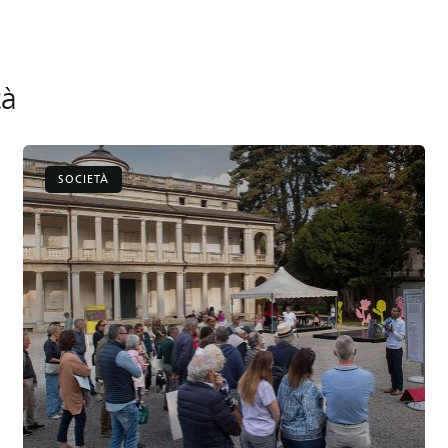
tà
SOCIETÀ