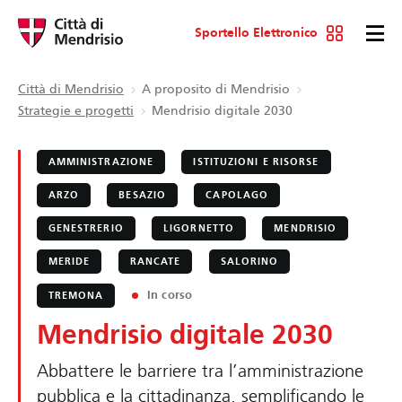
Sportello Elettronico
Città di Mendrisio
A proposito di Mendrisio
Strategie e progetti
Mendrisio digitale 2030
AMMINISTRAZIONE
ISTITUZIONI E RISORSE
ARZO
BESAZIO
CAPOLAGO
GENESTRERIO
LIGORNETTO
MENDRISIO
MERIDE
RANCATE
SALORINO
In corso
TREMONA
Mendrisio digitale 2030
Abbattere le barriere tra l’amministrazione
pubblica e la cittadinanza, semplificando le