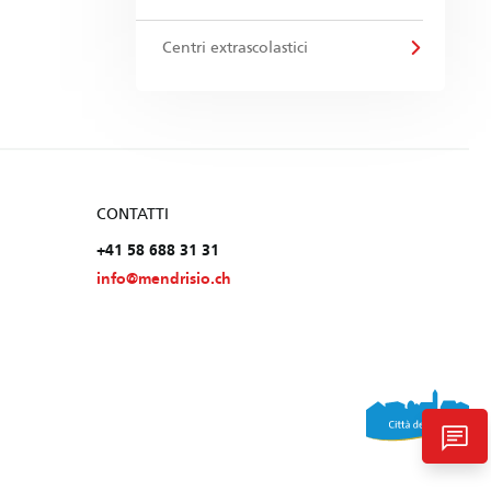
Centri extrascolastici
CONTATTI
+41 58 688 31 31
info@mendrisio.ch
chat