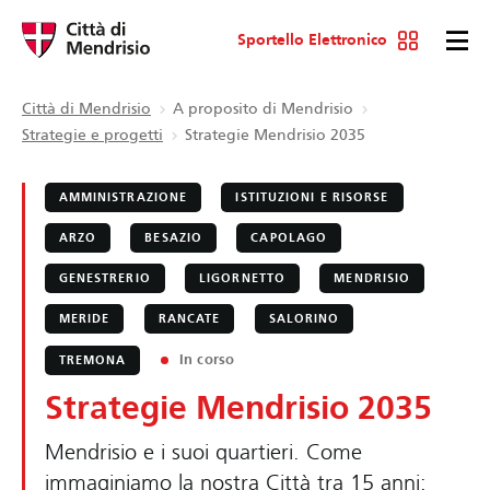
Sportello Elettronico
Città di Mendrisio
A proposito di Mendrisio
Strategie e progetti
Strategie Mendrisio 2035
AMMINISTRAZIONE
ISTITUZIONI E RISORSE
ARZO
BESAZIO
CAPOLAGO
GENESTRERIO
LIGORNETTO
MENDRISIO
MERIDE
RANCATE
SALORINO
In corso
TREMONA
Strategie Mendrisio 2035
Mendrisio e i suoi quartieri. Come
immaginiamo la nostra Città tra 15 anni: