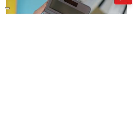
Budget xME
In corso
SOCIETÀ