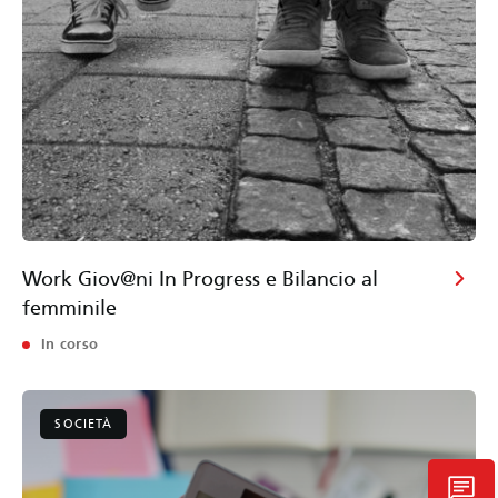
Work Giov@ni In Progress e Bilancio al
femminile
In corso
SOCIETÀ
chat