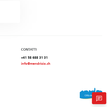
CONTATTI
+41 58 688 31 31
info@mendrisio.ch
chat