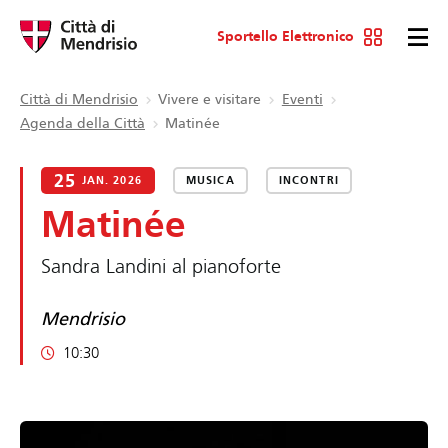
Sportello Elettronico
Città di Mendrisio
Vivere e visitare
Eventi
Agenda della Città
Matinée
25
JAN. 2026
MUSICA
INCONTRI
Matinée
Sandra Landini al pianoforte
Mendrisio
10:30