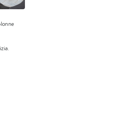
colonne
zia.