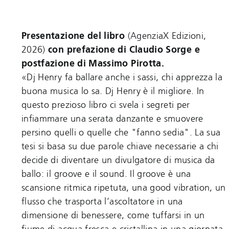
Presentazione del libro
(AgenziaX Edizioni,
2026)
con prefazione di Claudio Sorge e
postfazione di Massimo Pirotta.
«Dj Henry fa ballare anche i sassi, chi apprezza la
buona musica lo sa. Dj Henry è il migliore. In
questo prezioso libro ci svela i segreti per
infiammare una serata danzante e smuovere
persino quelli o quelle che "fanno sedia". La sua
tesi si basa su due parole chiave necessarie a chi
decide di diventare un divulgatore di musica da
ballo: il groove e il sound. Il groove è una
scansione ritmica ripetuta, una good vibration, un
flusso che trasporta l’ascoltatore in una
dimensione di benessere, come tuffarsi in un
fiume di acqua fresca e cristallina in una giornata