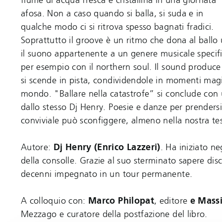
afosa. Non a caso quando si balla, si suda e in
qualche modo ci si ritrova spesso bagnati fradici.
Soprattutto il groove è un ritmo che dona al ballo
il suono appartenente a un genere musicale specif
per esempio con il northern soul. Il sound produce
si scende in pista, condividendole in momenti mag
mondo. "Ballare nella catastrofe” si conclude con u
dallo stesso Dj Henry. Poesie e danze per prenders
conviviale può sconfiggere, almeno nella nostra tes
Autore:
Dj Henry (Enrico Lazzeri)
. Ha iniziato ne
della consolle. Grazie al suo sterminato sapere disc
decenni impegnato in un tour permanente.
A colloquio con:
Marco Philopat
, editore
e Mass
Mezzago e curatore della postfazione del libro.