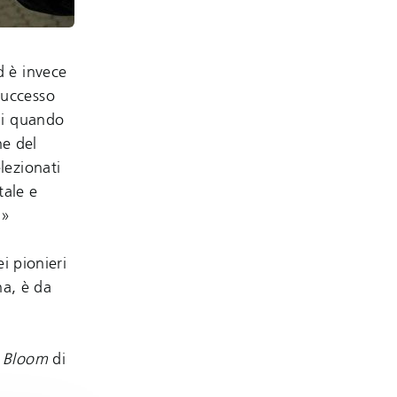
d è invece
successo
ini quando
ne del
lezionati
tale e
.»
i pionieri
na, è da
e
Bloom
di