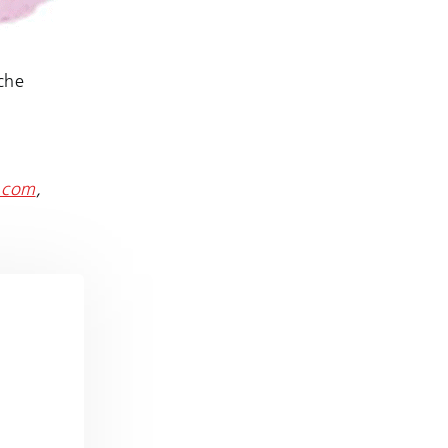
iche
l.com
,