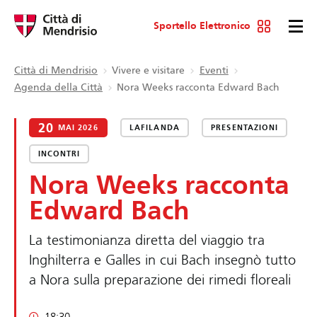
Sportello Elettronico
Città di Mendrisio
Vivere e visitare
Eventi
Agenda della Città
Nora Weeks racconta Edward Bach
20
MAI 2026
LAFILANDA
PRESENTAZIONI
INCONTRI
Nora Weeks racconta
Edward Bach
La testimonianza diretta del viaggio tra
Inghilterra e Galles in cui Bach insegnò tutto
a Nora sulla preparazione dei rimedi floreali
18:30