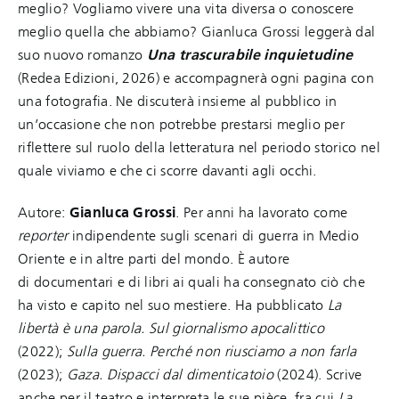
meglio? Vogliamo vivere una vita diversa o conoscere
meglio quella che abbiamo? Gianluca Grossi leggerà dal
suo nuovo romanzo
Una trascurabile inquietudine
(Redea Edizioni, 2026) e accompagnerà ogni pagina con
una fotografia. Ne discuterà insieme al pubblico in
un’occasione che non potrebbe prestarsi meglio per
riflettere sul ruolo della letteratura nel periodo storico nel
quale viviamo e che ci scorre davanti agli occhi.
Autore:
Gianluca Grossi
. Per anni ha lavorato come
reporter
indipendente sugli scenari di guerra in Medio
Oriente e in altre parti del mondo. È autore
di documentari e di libri ai quali ha consegnato ciò che
ha visto e capito nel suo mestiere. Ha pubblicato
La
libertà è una parola. Sul giornalismo apocalittico
(2022);
Sulla guerra. Perché non riusciamo a non farla
(2023);
Gaza. Dispacci dal dimenticatoio
(2024). Scrive
anche per il teatro e interpreta le sue pièce, fra cui
La