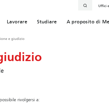
Uffici 
Lavorare
Studiare
A proposito di Me
zione e giudizio
giudizio
le
ossibile rivolgersi a: