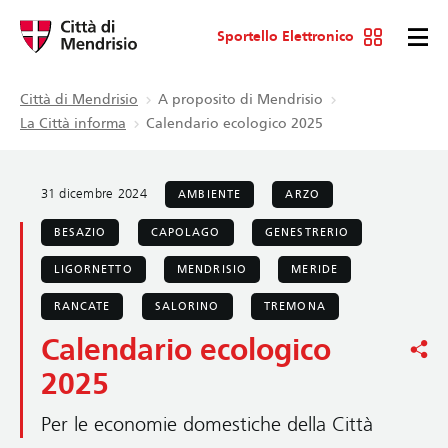
Sportello Elettronico
Città di Mendrisio
A proposito di Mendrisio
La Città informa
Calendario ecologico 2025
31 dicembre 2024
AMBIENTE
ARZO
BESAZIO
CAPOLAGO
GENESTRERIO
LIGORNETTO
MENDRISIO
MERIDE
RANCATE
SALORINO
TREMONA
Calendario ecologico
2025
Per le economie domestiche della Città