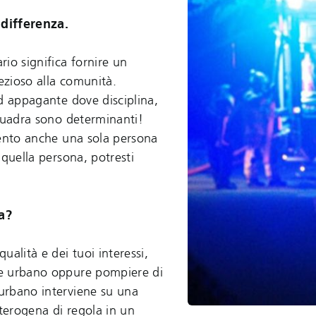
differenza.
io significa fornire un
rezioso alla comunità.
ed appagante dove disciplina,
squadra sono determinanti!
vento anche una sola persona
 quella persona, potresti
a?
ualità e dei tuoi interessi,
e urbano oppure pompiere di
urbano interviene su una
eterogena di regola in un