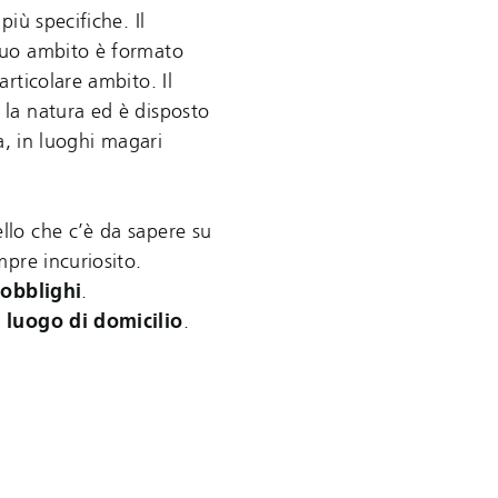
iù specifiche. Il
suo ambito è formato
rticolare ambito. Il
la natura ed è disposto
a, in luoghi magari
ello che c’è da sapere su
pre incuriosito.
 obblighi
.
 luogo di domicilio
.