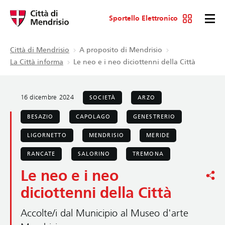
Sportello Elettronico
Città di Mendrisio
A proposito di Mendrisio
La Città informa
Le neo e i neo diciottenni della Città
16 dicembre 2024
SOCIETÀ
ARZO
BESAZIO
CAPOLAGO
GENESTRERIO
LIGORNETTO
MENDRISIO
MERIDE
RANCATE
SALORINO
TREMONA
Le neo e i neo
diciottenni della Città
Accolte/i dal Municipio al Museo d'arte