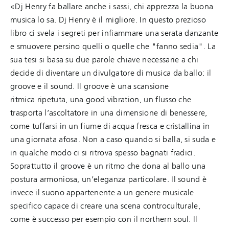
«Dj Henry fa ballare anche i sassi, chi apprezza la buona
musica lo sa. Dj Henry è il migliore. In questo prezioso
libro ci svela i segreti per infiammare una serata danzante
e smuovere persino quelli o quelle che "fanno sedia". La
sua tesi si basa su due parole chiave necessarie a chi
decide di diventare un divulgatore di musica da ballo: il
groove e il sound. Il groove è una scansione
ritmica ripetuta, una good vibration, un flusso che
trasporta l’ascoltatore in una dimensione di benessere,
come tuffarsi in un fiume di acqua fresca e cristallina in
una giornata afosa. Non a caso quando si balla, si suda e
in qualche modo ci si ritrova spesso bagnati fradici.
Soprattutto il groove è un ritmo che dona al ballo una
postura armoniosa, un’eleganza particolare. Il sound è
invece il suono appartenente a un genere musicale
specifico capace di creare una scena controculturale,
come è successo per esempio con il northern soul. Il