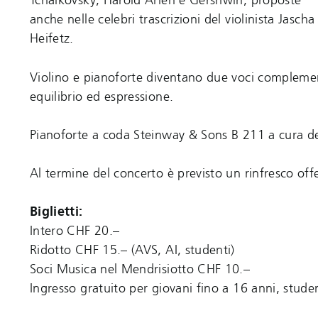
Tchaikovsky, Harold Arlen e Gershwin, proposte
anche nelle celebri trascrizioni del violinista Jascha
Heifetz.
Violino e pianoforte diventano due voci complement
equilibrio ed espressione.
Pianoforte a coda Steinway & Sons B 211 a cura de
Al termine del concerto è previsto un rinfresco off
Biglietti:
Intero CHF 20.–
Ridotto CHF 15.– (AVS, AI, studenti)
Soci Musica nel Mendrisiotto CHF 10.–
Ingresso gratuito per giovani fino a 16 anni, stude