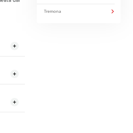
deata dal
Tremona