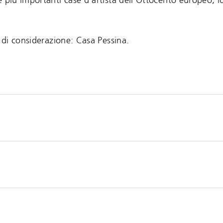
 più importanti case d’artista dell’Ottocento europeo, i
o di considerazione: Casa Pessina.