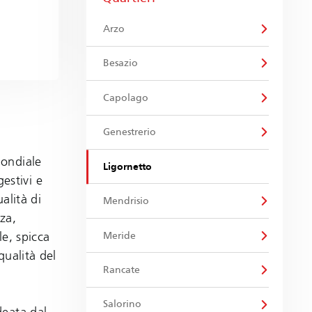
Arzo
Besazio
Capolago
Genestrerio
mondiale
Ligornetto
estivi e
alità di
Mendrisio
nza,
le, spicca
Meride
qualità del
Rancate
Salorino