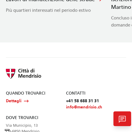
Martino
Più quartieri interessati nel periodo estivo
Concluso i
domande d
QUANDO TROVARCI
CONTATTI
Dettagli
+41 58 688 31 31
info@mendrisio.ch
chat
DOVE TROVARCI
Via Municipio, 13
CH-6850 Mendrisio