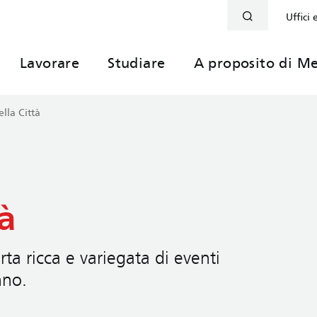
Uffici 
Lavorare
Studiare
A proposito di Me
lla Città
à
ta ricca e variegata di eventi
nno.