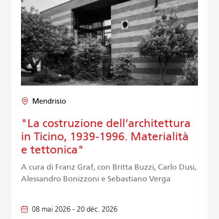
Mendrisio
"La costruzione dell’architettura
in Ticino, 1939-1996. Materialità
e tettonica"
A cura di Franz Graf, con Britta Buzzi, Carlo Dusi,
Alessandro Bonizzoni e Sebastiano Verga
08 mai 2026
-
20 déc. 2026